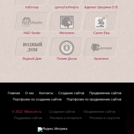
IrdGroup
ЦентрГазНефть
Адвокат Шкурина О.В.
N&D Studio
Мегалион
Cалон Ева
Водный Дом
Пилим Доски
Кровлион
Главная
О нас
Контакты
Создание сайтов
Продвижение сайтов
⁄
⁄
⁄
⁄
⁄
Портфолио по созданию сайтов
Портфолио по продвижению сайтов
⁄
© 2013. Wisecom.ru
Создание сайтов
Продвижение сайтов
⁄
⁄
⁄
Поддержка сайтов
Реклама в интернете
Реклама в соцсетях
⁄
⁄