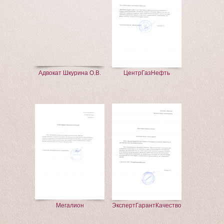
Адвокат Шкурина О.В.
ЦентрГазНефть
Мегалион
ЭкспертГарантКачество